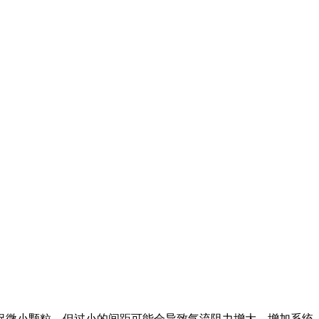
捉微小颗粒。但过小的间距可能会导致气流阻力增大，增加系统