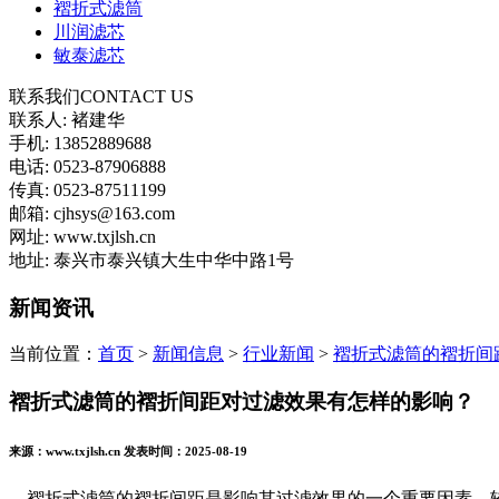
褶折式滤筒
川润滤芯
敏泰滤芯
联系我们
CONTACT US
联系人: 褚建华
手机: 13852889688
电话: 0523-87906888
传真: 0523-87511199
邮箱: cjhsys@163.com
网址: www.txjlsh.cn
地址: 泰兴市泰兴镇大生中华中路1号
新闻资讯
当前位置：
首页
>
新闻信息
>
行业新闻
>
褶折式滤筒的褶折间
褶折式滤筒的褶折间距对过滤效果有怎样的影响？
来源：www.txjlsh.cn 发表时间：2025-08-19
褶折式滤筒的褶折间距是影响其过滤效果的一个重要因素。较