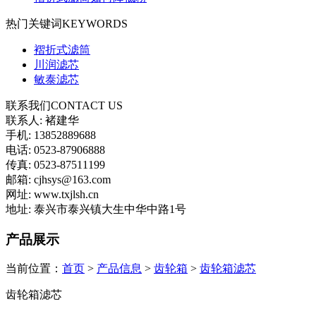
热门关键词
KEYWORDS
褶折式滤筒
川润滤芯
敏泰滤芯
联系我们
CONTACT US
联系人: 褚建华
手机: 13852889688
电话: 0523-87906888
传真: 0523-87511199
邮箱: cjhsys@163.com
网址: www.txjlsh.cn
地址: 泰兴市泰兴镇大生中华中路1号
产品展示
当前位置：
首页
>
产品信息
>
齿轮箱
>
齿轮箱滤芯
齿轮箱滤芯